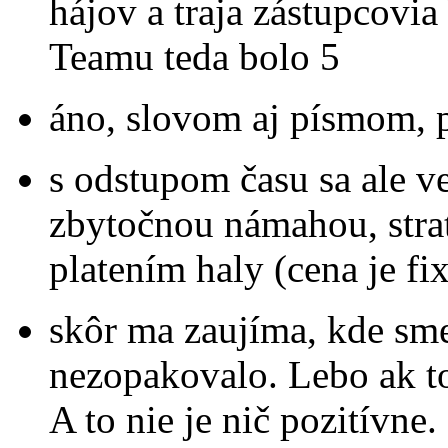
hájov a traja zástupcovi
Teamu teda bolo 5
áno, slovom aj písmom, p
s odstupom času sa ale ve
zbytočnou námahou, stra
platením haly (cena je fi
skôr ma zaujíma, kde sme 
nezopakovalo. Lebo ak to 
A to nie je nič pozitívne.