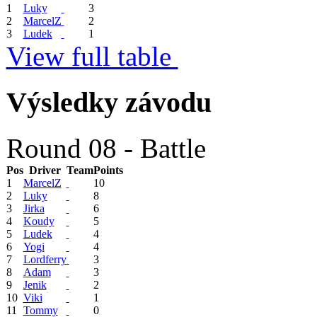
1
Luky
3
2
MarcelZ
2
3
Ludek
1
View full table
Výsledky závodu
Round 08 - Battle
Pos
Driver
Team
Points
1
MarcelZ
10
2
Luky
8
3
Jirka
6
4
Koudy
5
5
Ludek
4
6
Yogi
4
7
Lordferry
3
8
Adam
3
9
Jenik
2
10
Viki
1
11
Tommy
0