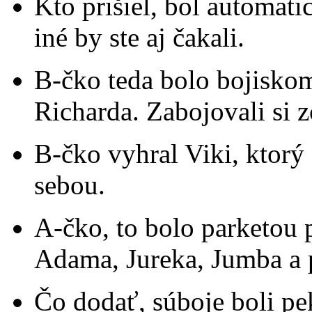
Kto prišiel, bol automat
iné by ste aj čakali.
B-čko teda bolo bojiskom
Richarda. Zabojovali si zc
B-čko vyhral Viki, ktorý
sebou.
A-čko, to bolo parketou
Adama, Jureka, Jumba a 
Čo dodať, súboje boli pe