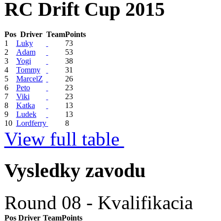
RC Drift Cup 2015
Pos
Driver
Team
Points
1
Luky
73
2
Adam
53
3
Yogi
38
4
Tommy
31
5
MarcelZ
26
6
Peto
23
7
Viki
23
8
Katka
13
9
Ludek
13
10
Lordferry
8
View full table
Vysledky zavodu
Round 08 - Kvalifikacia
Pos
Driver
Team
Points