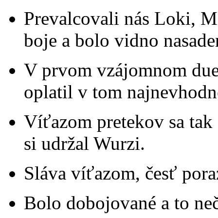
Prevalcovali nás Loki, Mi
boje a bolo vidno nasade
V prvom vzájomnom duel
oplatil v tom najnevhodn
Víťazom pretekov sa tak 
si udržal Wurzi.
Sláva víťazom, česť por
Bolo dobojované a to neč